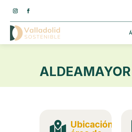
Á
ALDEAMAYOR 
Ubicación
