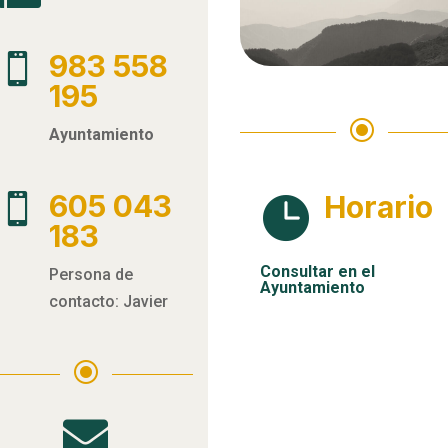
983 558

195
\
Ayuntamiento
605 043
Horario


183
Consultar en el
Persona de
Ayuntamiento
contacto: Javier
\
