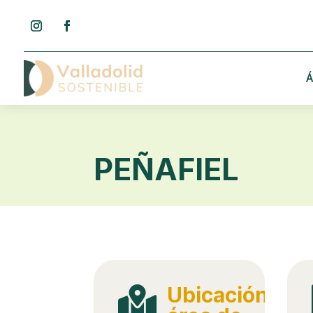
Á
PEÑAFIEL
Ubicación
