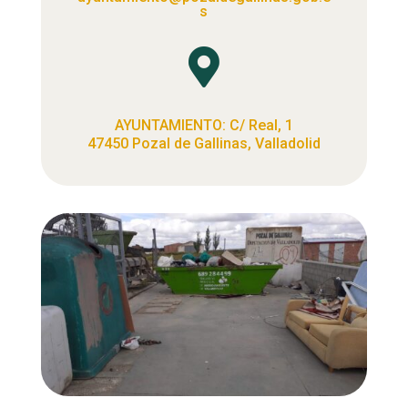
s

AYUNTAMIENTO: C/ Real, 1
47450 Pozal de Gallinas, Valladolid