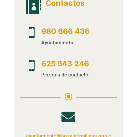
Contactos

980 666 436

Ayuntamiento
625 543 246

Persona de contacto:
\

ayuntamiento@pozaldegallinas.gob.e