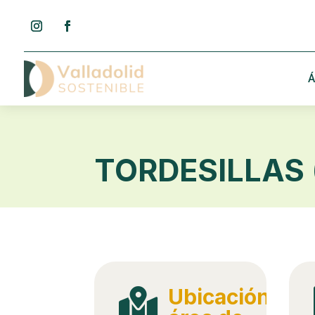
Á
TORDESILLAS 
Ubicación
