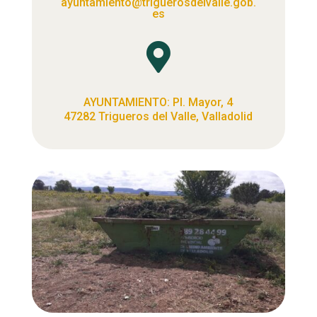
ayuntamiento@triguerosdelvalle.gob.
es

AYUNTAMIENTO: Pl. Mayor, 4
47282 Trigueros del Valle, Valladolid