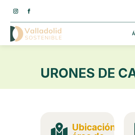
Á
URONES DE C
Ubicación
