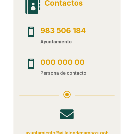
Contactos

983 506 184

Ayuntamiento
000 000 00

Persona de contacto:
\

ayuntamiento@villalondecampos.gob